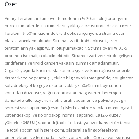
Özet
Amaç: Teratomlar, tüm over tümörlerinin % 20’sini oluşturan germ
hücreli tümörlerdir. Bu tümörlerin yaklaşık %20’si tiroid dokusu içerir.
Teratom, % 50’nin üzerinde tiroid dokusu içeriyorsa struma ovarii
olarak tanımlanmaktadır. Struma ovarii, tiroid dokusu içeren
teratomların yaklaşık %5’ini oluşturmaktadır. Struma ovarii % 0,5-5
oranında ise malign olabilmektedir. Struma ovarii zemininde gelişen
bir diferansiye tiroid kanseri vakasını sunmak amaçlanmıştır.
Olgu: 62 yaşında kadın hasta karında şişlik ve karın ağrısı sebebi ile
dış merkeze başvurmuş. Çekilen bilgisayarlı tomografide; douglastan
sol adneksiyel bölgeye uzanan yaklaşık 50x45 mm boyutunda,
konturları düzensiz, yoğun kontrastlanma gösteren heterojen
dansitede kitle lezyonuna ek olarak abdomen ve pelviste yaygın
serbest sıvı saptanmış (resim 1). Merkezimizde yapılan mammografi,
üst endoskopi ve kolonoskopi normal saptandı. Ca12-5 düzeyi
yüksek (4048 U/L) saptandı (tablo 1). Hastaya over kanseri ön tanısı
ile total abdominal histerektomi, bilateral salfingooferektomi,
omentektomi ve lenf nodu diseksiyonu yapıldı. Operasyon sonrası