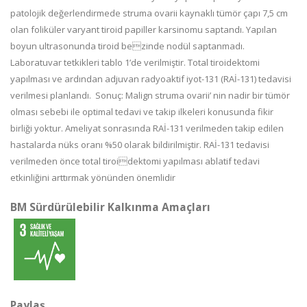
patolojik değerlendirmede struma ovarii kaynaklı tümör çapı 7,5 cm
olan foliküler varyant tiroid papiller karsinomu saptandı. Yapılan
boyun ultrasonunda tiroid bezinde nodül saptanmadı.
Laboratuvar tetkikleri tablo 1’de verilmiştir. Total tiroidektomi
yapılması ve ardından adjuvan radyoaktif iyot-131 (RAİ-131) tedavisi
verilmesi planlandı. Sonuç: Malign struma ovarii’ nin nadir bir tümör
olması sebebi ile optimal tedavi ve takip ilkeleri konusunda fikir
birliği yoktur. Ameliyat sonrasında RAİ-131 verilmeden takip edilen
hastalarda nüks oranı %50 olarak bildirilmiştir. RAİ-131 tedavisi
verilmeden önce total tiroidektomi yapılması ablatif tedavi
etkinliğini arttırmak yönünden önemlidir
BM Sürdürülebilir Kalkınma Amaçları
Paylaş