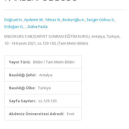
Doğruel H.
,
Aydemir M.
,
Yılmaz N.
,
Boduroğlu A.
,
Sezgin Göksu S.
,
Erdoğan G.
,
...Daha Fazla
ENDOKURS 5 MEZUNİYET SONRASI EĞİTİM KURSU, Antalya, Türkiye,
10 - 14 Kasım 2021, ss.129-130, (Tam Metin Bildiri)
Yayın Türü:
Bildiri / Tam Metin Bildiri
Basıldığı Şehir:
Antalya
Basıldığı Ülke:
Türkiye
Sayfa Sayıları:
ss.129-130
Akdeniz Üniversitesi Adresli:
Evet