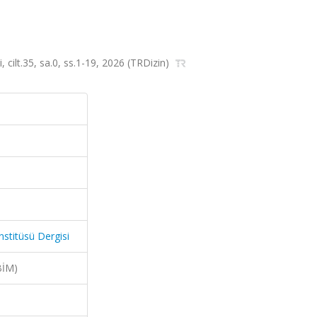
, cilt.35, sa.0, ss.1-19, 2026 (TRDizin)
nstitüsü Dergisi
BİM)