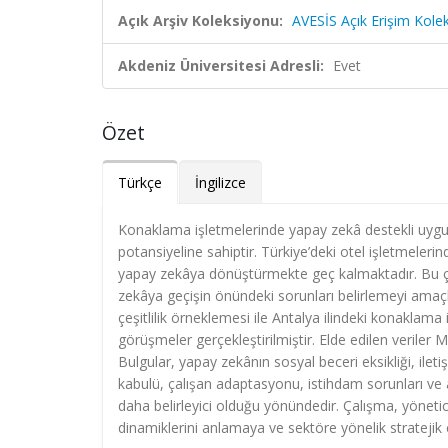
Açık Arşiv Koleksiyonu:
AVESİS Açık Erişim Kole
Akdeniz Üniversitesi Adresli:
Evet
Özet
Türkçe
İngilizce
Konaklama işletmelerinde yapay zekâ destekli uygul
potansiyeline sahiptir. Türkiye’deki otel işletmelerin
yapay zekâya dönüştürmekte geç kalmaktadır. Bu çalı
zekâya geçişin önündeki sorunları belirlemeyi am
çeşitlilik örneklemesi ile Antalya ilindeki konakla
görüşmeler gerçekleştirilmiştir. Elde edilen veriler
Bulgular, yapay zekânın sosyal beceri eksikliği, ileti
kabulü, çalışan adaptasyonu, istihdam sorunları ve 
daha belirleyici olduğu yönündedir. Çalışma, yöne
dinamiklerini anlamaya ve sektöre yönelik strateji