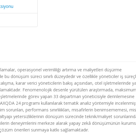
ksiyonu
amalar, operasyonel verimliliği artırma ve maliyetleri düşürme
de bu dönüşüm süreci sınırlı düzeydedir ve özellikle yöneticiler iş süreçl
şma, karar verici yöneticilerin bakış açısından, otel işletmelerinde y
açlamaktadır. Fenomenolojik desenle yürütülen araştırmada, maksimu
ma işletmelerinde görev yapan 33 departman yöneticisiyle derinlemesine
 MAXQDA 24 programı kullanılarak tematik analiz yöntemiyle incelenmişt
şim sorunları, performans sınırlılıkları, misafirlerin benimsememesi, mis
altyapı yetersizliklerinin dönüşüm sürecinde teknik/maliyet sorunların
ticilerin deneyimlerini merkeze alarak yapay zekâ dönüşümünün kurums
k çözüm önerileri sunmaya katkı sağlamaktadır.