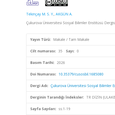
Tekinçay M. S. Y.
,
AKGÜN A.
Çukurova Üniversitesi Sosyal Bilimler Enstitüsü Dergisi
Yayın Türü:
Makale / Tam Makale
Cilt numarası:
35
Sayı:
0
Basım Tarihi:
2026
Doi Numarası:
10.35379/cusosbil.1685080
Dergi Adı:
Çukurova Üniversitesi Sosyal Bilimler E
Derginin Tarandığı İndeksler:
TR DİZİN (ULAK
Sayfa Sayıları:
ss.1-19