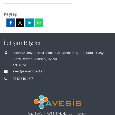
Paylaş
İletişim Bilgileri
Akdeniz Üniversitesi Bilimsel Araştırma Projeleri Koordinasyon
Birimi Rektörlük Binası, 07058
ANTALYA
aves@akdeniz.edu.tr
0242 310 16 71
Ana Sayfa
|
AVESİS Hakkında
|
İletişim