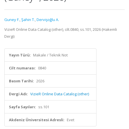
Guney F.
,
Şahin T.
,
Dervişoğlu A.
VizieR Online Data Catalog (other), cilt.0840, ss.101, 2026 (Hakemli
Dergi)
Yayın Türü:
Makale / Teknik Not
Cilt numarası:
0840
Basım Tarihi:
2026
Dergi Adı:
VizieR Online Data Catalog (other)
Sayfa Sayıları:
ss.101
Akdeniz Üniversitesi Adresli:
Evet