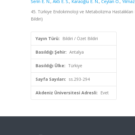
Serin E. N.
,
Aktı E. S.
,
Karaoğlu E. N.
,
Ceylan Ö.
,
Yılmaz
45. Türkiye Endokrinoloji ve Metabolizma Hastalıkları
Bildiri)
Yayın Türü:
Bildiri / Özet Bildiri
Basıldığı Şehir:
Antalya
Basıldığı Ülke:
Türkiye
Sayfa Sayıları:
ss.293-294
Akdeniz Üniversitesi Adresli:
Evet