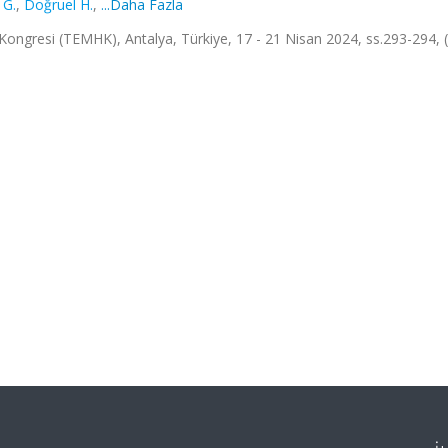
 G.
,
Doğruel H.
,
...Daha Fazla
 Kongresi (TEMHK), Antalya, Türkiye, 17 - 21 Nisan 2024, ss.293-294, 