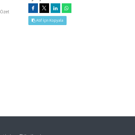
(Özet
Atıf İçin Kopyala