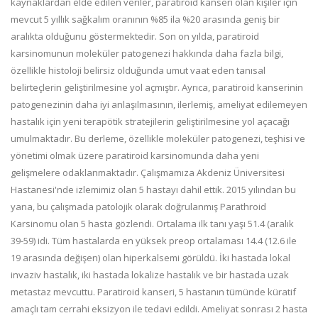
kaynaklardan elde edilen veriler, paratiroid kanseri olan kişiler için
mevcut 5 yıllık sağkalım oranının %85 ila %20 arasında geniş bir
aralıkta olduğunu göstermektedir. Son on yılda, paratiroid
karsinomunun moleküler patogenezi hakkında daha fazla bilgi,
özellikle histoloji belirsiz olduğunda umut vaat eden tanısal
belirteçlerin geliştirilmesine yol açmıştır. Ayrıca, paratiroid kanserinin
patogenezinin daha iyi anlaşılmasının, ilerlemiş, ameliyat edilemeyen
hastalık için yeni terapötik stratejilerin geliştirilmesine yol açacağı
umulmaktadır. Bu derleme, özellikle moleküler patogenezi, teşhisi ve
yönetimi olmak üzere paratiroid karsinomunda daha yeni
gelişmelere odaklanmaktadır. Çalışmamıza Akdeniz Üniversitesi
Hastanesi'nde izlemimiz olan 5 hastayı dahil ettik. 2015 yılından bu
yana, bu çalışmada patolojik olarak doğrulanmış Parathroid
Karsinomu olan 5 hasta gözlendi. Ortalama ilk tanı yaşı 51.4 (aralık
39-59) idi. Tüm hastalarda en yüksek preop ortalaması 14.4 (12.6 ile
19 arasında değişen) olan hiperkalsemi görüldü. İki hastada lokal
invaziv hastalık, iki hastada lokalize hastalık ve bir hastada uzak
metastaz mevcuttu. Paratiroid kanseri, 5 hastanın tümünde küratif
amaçlı tam cerrahi eksizyon ile tedavi edildi. Ameliyat sonrası 2 hasta