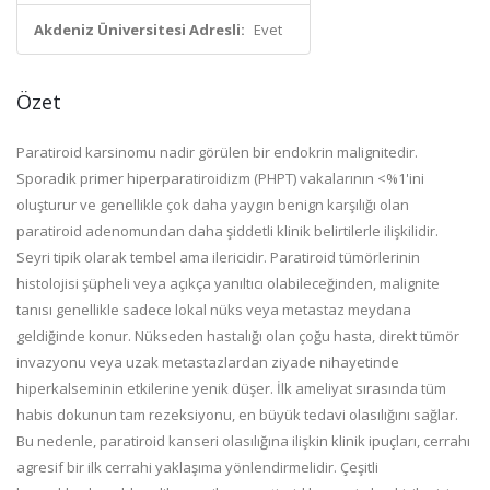
Akdeniz Üniversitesi Adresli:
Evet
Özet
Paratiroid karsinomu nadir görülen bir endokrin malignitedir.
Sporadik primer hiperparatiroidizm (PHPT) vakalarının <%1'ini
oluşturur ve genellikle çok daha yaygın benign karşılığı olan
paratiroid adenomundan daha şiddetli klinik belirtilerle ilişkilidir.
Seyri tipik olarak tembel ama ilericidir. Paratiroid tümörlerinin
histolojisi şüpheli veya açıkça yanıltıcı olabileceğinden, malignite
tanısı genellikle sadece lokal nüks veya metastaz meydana
geldiğinde konur. Nükseden hastalığı olan çoğu hasta, direkt tümör
invazyonu veya uzak metastazlardan ziyade nihayetinde
hiperkalseminin etkilerine yenik düşer. İlk ameliyat sırasında tüm
habis dokunun tam rezeksiyonu, en büyük tedavi olasılığını sağlar.
Bu nedenle, paratiroid kanseri olasılığına ilişkin klinik ipuçları, cerrahı
agresif bir ilk cerrahi yaklaşıma yönlendirmelidir. Çeşitli