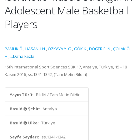
Adolescent Male Basketball
Players
PAMUK Ö.
,
HASANLI N.
,
ÖZKAYA Y. G.
,
GÖK K.
,
DÖĞER E. N.
,
ÇOLAK Ö.
H.
,
...Daha Fazla
15th International Sport Sciences SBK'17, Antalya, Türkiye, 15 - 18
Kasım 2016, ss.1341-1342, (Tam Metin Bildiri)
Yayın Türü:
Bildiri / Tam Metin Bildiri
Basıldığı Şehir:
Antalya
Basıldığı Ülke:
Türkiye
Sayfa Sayıları:
ss.1341-1342