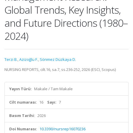
Global Trends, Key Insights,
and Future Directions (1980–
2024)
Terzi B.
,
Azizoğlu F.
,
Sönmez Düzkaya D.
NURSING REPORTS, cilt.16, sa.7, ss.236-252, 2026 (ESCI, Scopus)
Yayın Türü:
Makale / Tam Makale
Cilt numarası:
16
Sayı:
7
Basım Tarihi:
2026
Doi Numarası:
10.3390/nursrep16070236