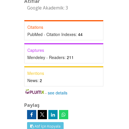
Atıflar
Google Akademik: 3
Citations
PubMed - Citation Indexes:
44
Captures
Mendeley - Readers:
211
Mentions
News:
2
-
see details
Paylaş
Atıf İçin Kopyala