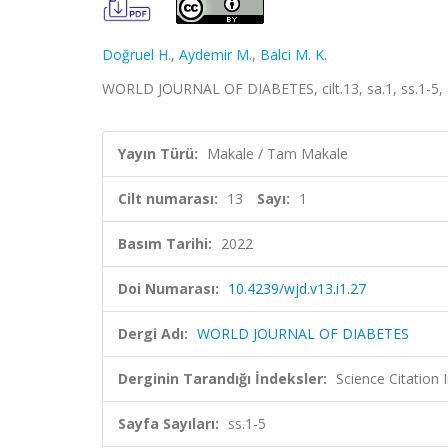
Doğruel H.
,
Aydemir M.
,
Balci M. K.
WORLD JOURNAL OF DIABETES, cilt.13, sa.1, ss.1-5,
Yayın Türü:
Makale / Tam Makale
Cilt numarası:
13
Sayı:
1
Basım Tarihi:
2022
Doi Numarası:
10.4239/wjd.v13.i1.27
Dergi Adı:
WORLD JOURNAL OF DIABETES
Derginin Tarandığı İndeksler:
Science Citatio
Sayfa Sayıları:
ss.1-5