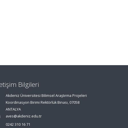
letişim Bilgileri
Akdeniz Üniversitesi Bilimsel Araştırma Projeleri
Koordinasyon Birimi Rektörlük Binası, 07058
ANTALYA
aves@akdeniz.edu.tr
0242 310 16 71