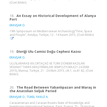
(Özet Bildiri)
18.
An Essay on Historical Development of Alanya
Port
ERAVŞAR O.
19th Symposium on Mediterranean Archaeology“Time, Space
and People”, Antalya, Türkiye, 12 - 14 Kasım 2015, (Özet Bildiri)
19.
Divriği Ulu Camisi Doğu Cephesi Kazısı
ERAVŞAR O.
ULUSLARARASI XIX.ORTAÇAĞ VE TÜRK DÖNEMİ KAZILARI
VESANAT TARİHİ ARAŞTIRMALARI SEMPOZYUMU(21-24 EKİM
2015), Manisa, Türkiye, 21 - 24 Ekim 2015, cilt.1, ss.81-82, (Özet
Bildiri)
20.
The Road Between Yabanlıpazarı and Maraş in
the Anatolian Seljuk Period
ERAVŞAR O.
,
TÜKEL YAVUZ A.
Caravanserais and Caravan Routes State of Knowledge and
Inventories International Seminar, Paris, Fransa, 25 - 26 Haziran