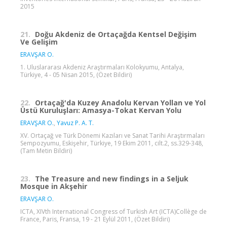
2015
21.
Doğu Akdeniz de Ortaçağda Kentsel Değişim
Ve Gelişim
ERAVŞAR O.
1. Uluslararası Akdeniz Araştırmaları Kolokyumu, Antalya,
Türkiye, 4 - 05 Nisan 2015, (Özet Bildiri)
22.
Ortaçağ'da Kuzey Anadolu Kervan Yollan ve Yol
Üstü Kuruluşları: Amasya-Tokat Kervan Yolu
ERAVŞAR O.
,
Yavuz P. A. T.
XV. Ortaçağ ve Türk Dönemi Kazıları ve Sanat Tarihi Araştırmaları
Sempozyumu, Eskişehir, Türkiye, 19 Ekim 2011, cilt.2, ss.329-348,
(Tam Metin Bildiri)
23.
The Treasure and new findings in a Seljuk
Mosque in Akşehir
ERAVŞAR O.
ICTA, XIVth International Congress of Turkish Art (ICTA)Collège de
France, Paris, Fransa, 19 - 21 Eylül 2011, (Özet Bildiri)