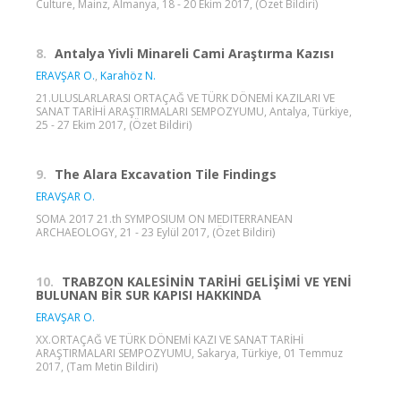
Culture, Mainz, Almanya, 18 - 20 Ekim 2017, (Özet Bildiri)
8.
Antalya Yivli Minareli Cami Araştırma Kazısı
ERAVŞAR O.
,
Karahöz N.
21.ULUSLARLARASI ORTAÇAĞ VE TÜRK DÖNEMİ KAZILARI VE
SANAT TARİHİ ARAŞTIRMALARI SEMPOZYUMU, Antalya, Türkiye,
25 - 27 Ekim 2017, (Özet Bildiri)
9.
The Alara Excavation Tile Findings
ERAVŞAR O.
SOMA 2017 21.th SYMPOSIUM ON MEDITERRANEAN
ARCHAEOLOGY, 21 - 23 Eylül 2017, (Özet Bildiri)
10.
TRABZON KALESİNİN TARİHİ GELİŞİMİ VE YENİ
BULUNAN BİR SUR KAPISI HAKKINDA
ERAVŞAR O.
XX.ORTAÇAĞ VE TÜRK DÖNEMİ KAZI VE SANAT TARİHİ
ARAŞTIRMALARI SEMPOZYUMU, Sakarya, Türkiye, 01 Temmuz
2017, (Tam Metin Bildiri)