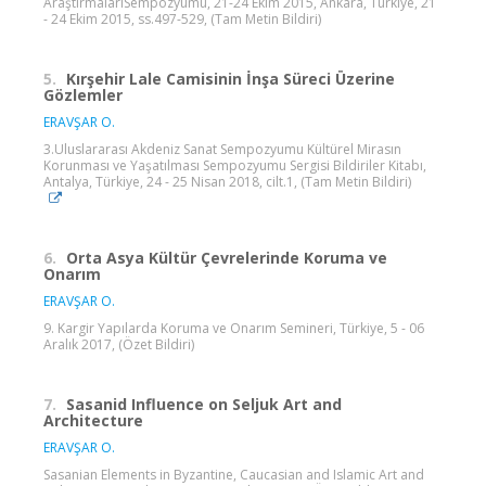
AraştırmalarıSempozyumu, 21-24 Ekim 2015, Ankara, Türkiye, 21
- 24 Ekim 2015, ss.497-529, (Tam Metin Bildiri)
5.
Kırşehir Lale Camisinin İnşa Süreci Üzerine
Gözlemler
ERAVŞAR O.
3.Uluslararası Akdeniz Sanat Sempozyumu Kültürel Mirasın
Korunması ve Yaşatılması Sempozyumu Sergisi Bildiriler Kitabı,
Antalya, Türkiye, 24 - 25 Nisan 2018, cilt.1, (Tam Metin Bildiri)
6.
Orta Asya Kültür Çevrelerinde Koruma ve
Onarım
ERAVŞAR O.
9. Kargir Yapılarda Koruma ve Onarım Semineri, Türkiye, 5 - 06
Aralık 2017, (Özet Bildiri)
7.
Sasanid Influence on Seljuk Art and
Architecture
ERAVŞAR O.
Sasanian Elements in Byzantine, Caucasian and Islamic Art and