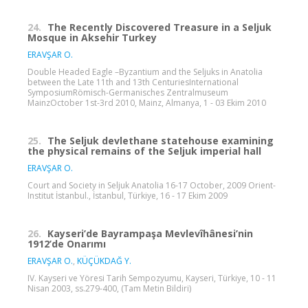
24.
The Recently Discovered Treasure in a Seljuk
Mosque in Aksehir Turkey
ERAVŞAR O.
Double Headed Eagle –Byzantium and the Seljuks in Anatolia
between the Late 11th and 13th CenturiesInternational
SymposiumRömisch-Germanisches Zentralmuseum
MainzOctober 1st-3rd 2010, Mainz, Almanya, 1 - 03 Ekim 2010
25.
The Seljuk devlethane statehouse examining
the physical remains of the Seljuk imperial hall
ERAVŞAR O.
Court and Society in Seljuk Anatolia 16-17 October, 2009 Orient-
Institut İstanbul., İstanbul, Türkiye, 16 - 17 Ekim 2009
26.
Kayseri’de Bayrampaşa Mevlevîhânesi’nin
1912’de Onarımı
ERAVŞAR O.
,
KÜÇÜKDAĞ Y.
IV. Kayseri ve Yöresi Tarih Sempozyumu, Kayseri, Türkiye, 10 - 11
Nisan 2003, ss.279-400, (Tam Metin Bildiri)