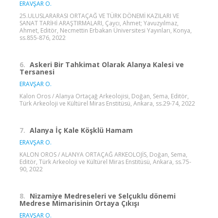
ERAVŞAR O.
25.ULUSLARARASI ORTAÇAĞ VE TÜRK DÖNEMİ KAZILARI VE
SANAT TARİHİ ARAŞTIRMALARI, Çaycı, Ahmet; Yavuzyılmaz,
Ahmet, Editör, Necmettin Erbakan Üniversitesi Yayınları, Konya,
ss.855-876, 2022
6.
Askeri Bir Tahkimat Olarak Alanya Kalesi ve
Tersanesi
ERAVŞAR O.
Kalon Oros / Alanya Ortaçağ Arkeolojisi, Doğan, Sema, Editör,
Türk Arkeoloji ve Kültürel Miras Enstitüsü, Ankara, ss.29-74, 2022
7.
Alanya İç Kale Köşklü Hamam
ERAVŞAR O.
KALON OROS / ALANYA ORTAÇAĞ ARKEOLOJİS, Doğan, Sema,
Editör, Türk Arkeoloji ve Kültürel Miras Enstitüsü, Ankara, ss.75-
90, 2022
8.
Nizamiye Medreseleri ve Selçuklu dönemi
Medrese Mimarisinin Ortaya Çıkışı
ERAVŞAR O.