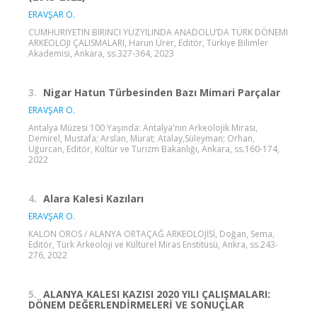
ERAVŞAR O.
CUMHURIYETIN BIRINCI YÜZYILINDA ANADOLU’DA TÜRK DÖNEMI
ARKEOLOJI ÇALISMALARI, Harun Ürer, Editör, Türkiye Bilimler
Akademisi, Ankara, ss.327-364, 2023
3.
Nigar Hatun Türbesinden Bazı Mimari Parçalar
ERAVŞAR O.
Antalya Müzesi 100 Yaşında: Antalya'nın Arkeolojik Mirası,
Demirel, Mustafa; Arslan, Murat; Atalay,Süleyman; Orhan,
Uğurcan, Editör, Kültür ve Turizm Bakanlığı, Ankara, ss.160-174,
2022
4.
Alara Kalesi Kazıları
ERAVŞAR O.
KALON OROS / ALANYA ORTAÇAĞ ARKEOLOJİSİ, Doğan, Sema,
Editör, Türk Arkeoloji ve Kültürel Miras Enstitüsü, Ankra, ss.243-
276, 2022
5.
ALANYA KALESI KAZISI 2020 YILI ÇALIŞMALARI:
DÖNEM DEĞERLENDİRMELERİ VE SONUÇLAR