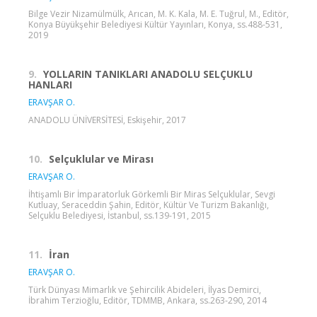
Bilge Vezir Nizamülmülk, Arıcan, M. K. Kala, M. E. Tuğrul, M., Editör,
Konya Büyükşehir Belediyesi Kültür Yayınları, Konya, ss.488-531,
2019
9.
YOLLARIN TANIKLARI ANADOLU SELÇUKLU
HANLARI
ERAVŞAR O.
ANADOLU ÜNİVERSİTESİ, Eskişehir, 2017
10.
Selçuklular ve Mirası
ERAVŞAR O.
İhtişamlı Bir İmparatorluk Görkemli Bir Miras Selçuklular, Sevgi
Kutluay, Seraceddin Şahin, Editör, Kültür Ve Turizm Bakanlığı,
Selçuklu Belediyesi, İstanbul, ss.139-191, 2015
11.
İran
ERAVŞAR O.
Türk Dünyası Mimarlık ve Şehircilik Abideleri, İlyas Demirci,
İbrahim Terzioğlu, Editör, TDMMB, Ankara, ss.263-290, 2014