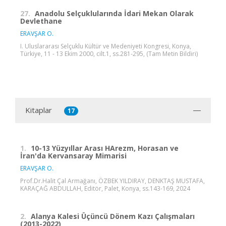
27.
Anadolu Selçuklularında İdari Mekan Olarak
Devlethane
ERAVŞAR O.
I. Uluslararası Selçuklu Kültür ve Medeniyeti Kongresi, Konya,
Türkiye, 11 - 13 Ekim 2000, cilt.1, ss.281-295, (Tam Metin Bildiri)
Kitaplar
17
1.
10-13 Yüzyıllar Arası HArezm, Horasan ve
İran'da Kervansaray Mimarisi
ERAVŞAR O.
Prof.Dr.Halit Çal Armağanı, ÖZBEK YILDIRAY, DENKTAŞ MUSTAFA,
KARAÇAĞ ABDULLAH, Editör, Palet, Konya, ss.143-169, 2024
2.
Alanya Kalesi Üçüncü Dönem Kazı Çalışmaları
(2013-2022)