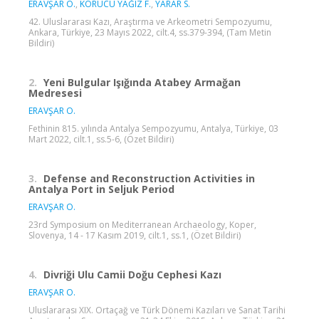
ERAVŞAR O.
,
KORUCU YAĞIZ F.
,
YARAR S.
42. Uluslararası Kazı, Araştırma ve Arkeometri Sempozyumu,
Ankara, Türkiye, 23 Mayıs 2022, cilt.4, ss.379-394, (Tam Metin
Bildiri)
2.
Yeni Bulgular Işığında Atabey Armağan
Medresesi
ERAVŞAR O.
Fethinin 815. yılında Antalya Sempozyumu, Antalya, Türkiye, 03
Mart 2022, cilt.1, ss.5-6, (Özet Bildiri)
3.
Defense and Reconstruction Activities in
Antalya Port in Seljuk Period
ERAVŞAR O.
23rd Symposium on Mediterranean Archaeology, Koper,
Slovenya, 14 - 17 Kasım 2019, cilt.1, ss.1, (Özet Bildiri)
4.
Divriği Ulu Camii Doğu Cephesi Kazı
ERAVŞAR O.
Uluslararası XIX. Ortaçağ ve Türk Dönemi Kazıları ve Sanat Tarihi