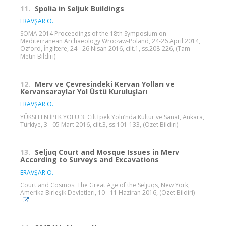
11.
Spolia in Seljuk Buildings
ERAVŞAR O.
SOMA 2014 Proceedings of the 18th Symposium on
Mediterranean Archaeology Wrocław-Poland, 24-26 April 2014,
Ozford, İngiltere, 24 - 26 Nisan 2016, cilt.1, ss.208-226, (Tam
Metin Bildiri)
12.
Merv ve Çevresindeki Kervan Yolları ve
Kervansaraylar Yol Üstü Kuruluşları
ERAVŞAR O.
YÜKSELEN İPEK YOLU 3. Ciltİ pek Yolu’nda Kültür ve Sanat, Ankara,
Türkiye, 3 - 05 Mart 2016, cilt.3, ss.101-133, (Özet Bildiri)
13.
Seljuq Court and Mosque Issues in Merv
According to Surveys and Excavations
ERAVŞAR O.
Court and Cosmos: The Great Age of the Seljuqs, New York,
Amerika Birleşik Devletleri, 10 - 11 Haziran 2016, (Özet Bildiri)