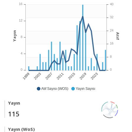
16
40
32
12
24
Yayın
Atıf
8
16
4
8
0
0
2003
2007
2011
2015
2019
2023
1999
Atıf Sayısı (WOS)
Yayın Sayısı
Yayın
115
Yayın (WoS)