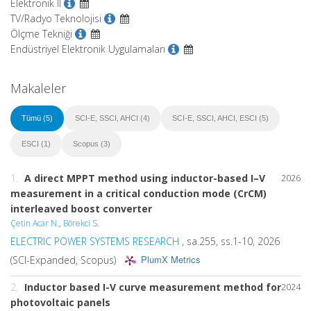
Elektronik II
TV/Radyo Teknolojisi
Ölçme Tekniği
Endüstriyel Elektronik Uygulamaları
Makaleler
Tümü (5)
SCI-E, SSCI, AHCI (4)
SCI-E, SSCI, AHCI, ESCI (5)
ESCI (1)
Scopus (3)
1.
A direct MPPT method using inductor-based I–V
2026
measurement in a critical conduction mode (CrCM)
interleaved boost converter
Çetin Acar N.
,
Börekci S.
ELECTRIC POWER SYSTEMS RESEARCH
, sa.255, ss.1-10, 2026
PlumX Metrics
(SCI-Expanded, Scopus)
2.
Inductor based I-V curve measurement method for
2024
photovoltaic panels