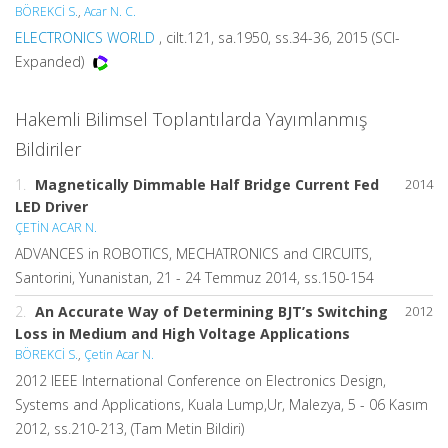
BÖREKCİ S.
,
Acar N. C.
ELECTRONICS WORLD
, cilt.121, sa.1950, ss.34-36, 2015 (SCI-
Expanded)
Hakemli Bilimsel Toplantılarda Yayımlanmış
Bildiriler
1.
Magnetically Dimmable Half Bridge Current Fed
2014
LED Driver
ÇETİN ACAR N.
ADVANCES in ROBOTICS, MECHATRONICS and CIRCUITS,
Santorini, Yunanistan, 21 - 24 Temmuz 2014, ss.150-154
2.
An Accurate Way of Determining BJT’s Switching
2012
Loss in Medium and High Voltage Applications
BÖREKCİ S.
,
Çetin Acar N.
2012 IEEE International Conference on Electronics Design,
Systems and Applications, Kuala Lump,Ur, Malezya, 5 - 06 Kasım
2012, ss.210-213, (Tam Metin Bildiri)