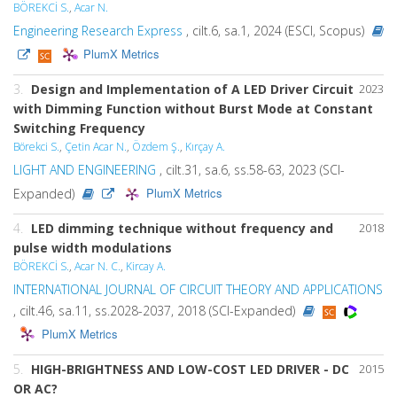
BÖREKCİ S.
,
Acar N.
Engineering Research Express
, cilt.6, sa.1, 2024 (ESCI, Scopus)
PlumX Metrics
3.
Design and Implementation of A LED Driver Circuit
2023
with Dimming Function without Burst Mode at Constant
Switching Frequency
Börekci S.
,
Çetin Acar N.
,
Özdem Ş.
,
Kırçay A.
LIGHT AND ENGINEERING
, cilt.31, sa.6, ss.58-63, 2023 (SCI-
PlumX Metrics
Expanded)
4.
LED dimming technique without frequency and
2018
pulse width modulations
BÖREKCİ S.
,
Acar N. C.
,
Kircay A.
INTERNATIONAL JOURNAL OF CIRCUIT THEORY AND APPLICATIONS
, cilt.46, sa.11, ss.2028-2037, 2018 (SCI-Expanded)
PlumX Metrics
5.
HIGH-BRIGHTNESS AND LOW-COST LED DRIVER - DC
2015
OR AC?