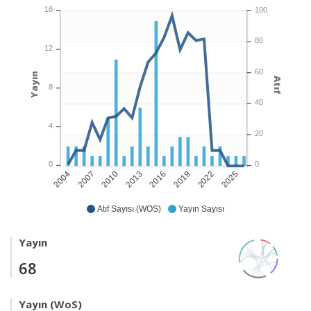
16
100
80
12
60
Yayın
Atıf
8
40
4
20
0
0
2007
2010
2013
2016
2019
2022
2025
2004
Atıf Sayısı (WOS)
Yayın Sayısı
Yayın
68
Yayın (WoS)