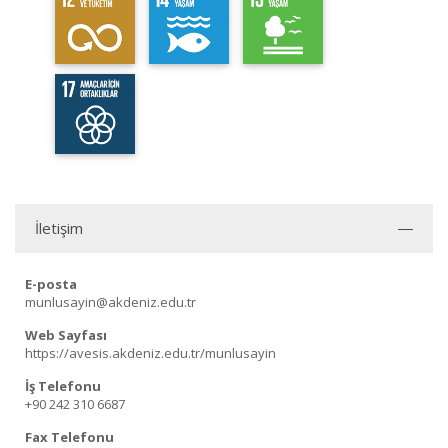
İletişim
E-posta
munlusayin@akdeniz.edu.tr
Web Sayfası
https://avesis.akdeniz.edu.tr/munlusayin
İş Telefonu
+90 242 310 6687
Fax Telefonu