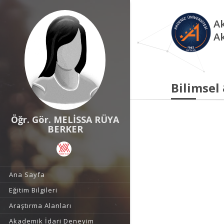
Ak
A
Bilimsel
Öğr. Gör. MELİSSA RÜYA
BERKER
Ana Sayfa
Eğitim Bilgileri
Araştırma Alanları
Akademik İdari Deneyim