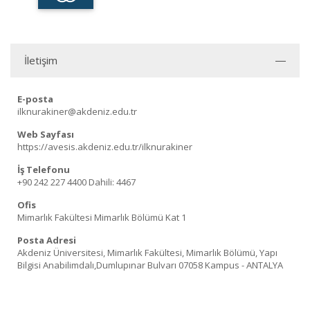
İletişim
E-posta
ilknurakiner@akdeniz.edu.tr
Web Sayfası
https://avesis.akdeniz.edu.tr/ilknurakiner
İş Telefonu
+90 242 227 4400
Dahili: 4467
Ofis
Mimarlık Fakültesi Mimarlık Bölümü Kat 1
Posta Adresi
Akdeniz Üniversitesi, Mimarlık Fakültesi, Mimarlık Bölümü, Yapı
Bilgisi Anabilimdalı,Dumlupınar Bulvarı 07058 Kampus - ANTALYA