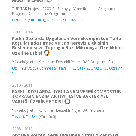
TÜBİTAK Projesi , 2209-B - Sanayiye Yönelik Lisans Araştırma
Projeleri Destekleme Programı
Öztürk Y.(Yürütücü)
,
Kılıç B.
,
Uz İ.
,
Tavalı İ. E.
2011 - 2014
Farklı Dozlarda Uygulanan Vermikompostun Tarla
Koşullarında Pırasa ve Sap Kereviz Bitkisinin
Beslenmesi ve Toprağın Bazı Mikrobiyal Özellikleri
Üzerine Etkisi
Yükseköğretim Kurumları Destekli Proje , BAP Araştırma Projesi
Uz İ.
(Yürütücü),
Sönmez S.
,
Tavalı İ. E.
,
Çıtak S.
,
Üras D. S.
,
Özsayın
S.
2010 - 2011
FARKLI DOZLARDA UYGULANAN VERMİKOMPOSTUN
TOPRAĞIN ENZİM AKTİVİTESİ VE BAKTERİYEL
VARLIĞI ÜZERİNE ETKİSİ
Yükseköğretim Kurumları Destekli Proje , BAP Y.Lisans
Tavalı İ. E.
,
Uz İ.
(Yürütücü)
2008 - 2010
Antalya Bölgesi Serik Ovasında Nitrat Yıkanması