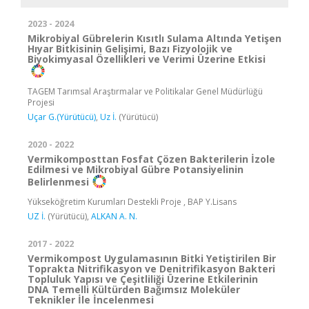
2023 - 2024
Mikrobiyal Gübrelerin Kısıtlı Sulama Altında Yetişen
Hıyar Bitkisinin Gelişimi, Bazı Fizyolojik ve
Biyokimyasal Özellikleri ve Verimi Üzerine Etkisi
TAGEM Tarımsal Araştırmalar ve Politikalar Genel Müdürlüğü
Projesi
Uçar G.(Yürütücü)
,
Uz İ.
(Yürütücü)
2020 - 2022
Vermikomposttan Fosfat Çözen Bakterilerin İzole
Edilmesi ve Mikrobiyal Gübre Potansiyelinin
Belirlenmesi
Yükseköğretim Kurumları Destekli Proje , BAP Y.Lisans
UZ İ.
(Yürütücü),
ALKAN A. N.
2017 - 2022
Vermikompost Uygulamasının Bitki Yetiştirilen Bir
Toprakta Nitrifikasyon ve Denitrifikasyon Bakteri
Topluluk Yapısı ve Çeşitliliği Üzerine Etkilerinin
DNA Temelli Kültürden Bağımsız Moleküler
Teknikler İle İncelenmesi