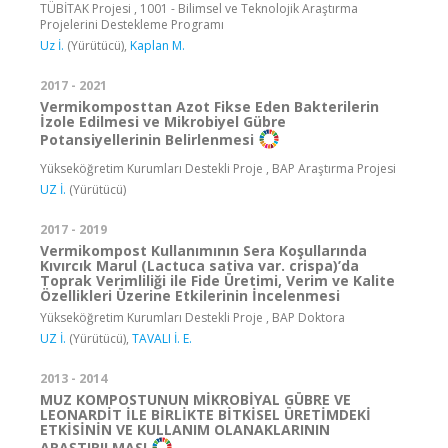
TÜBİTAK Projesi , 1001 - Bilimsel ve Teknolojik Araştırma
Projelerini Destekleme Programı
Uz İ.
(Yürütücü),
Kaplan M.
2017 - 2021
Vermikomposttan Azot Fikse Eden Bakterilerin
İzole Edilmesi ve Mikrobiyel Gübre
Potansiyellerinin Belirlenmesi
Yükseköğretim Kurumları Destekli Proje , BAP Araştırma Projesi
UZ İ.
(Yürütücü)
2017 - 2019
Vermikompost Kullanımının Sera Koşullarında
Kıvırcık Marul (Lactuca sativa var. crispa)’da
Toprak Verimliliği ile Fide Üretimi, Verim ve Kalite
Özellikleri Üzerine Etkilerinin İncelenmesi
Yükseköğretim Kurumları Destekli Proje , BAP Doktora
UZ İ.
(Yürütücü),
TAVALI İ. E.
2013 - 2014
MUZ KOMPOSTUNUN MİKROBİYAL GÜBRE VE
LEONARDİT İLE BİRLİKTE BİTKİSEL ÜRETİMDEKİ
ETKİSİNİN VE KULLANIM OLANAKLARININ
ARAŞTIRILMASI