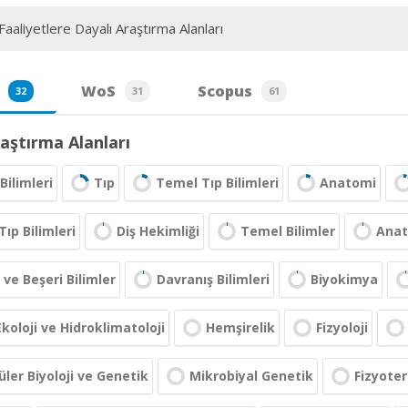
aaliyetlere Dayalı Araştırma Alanları
WoS
Scopus
32
31
61
aştırma Alanları
Bilimleri
Tıp
Temel Tıp Bilimleri
Anatomi
Tıp Bilimleri
Diş Hekimliği
Temel Bilimler
Ana
 ve Beşeri Bilimler
Davranış Bilimleri
Biyokimya
Ekoloji ve Hidroklimatoloji
Hemşirelik
Fizyoloji
ler Biyoloji ve Genetik
Mikrobiyal Genetik
Fizyoter