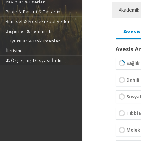
Yayınlar & Eserler
Akademik F
Proje & Patent & Tasarım
Bilimsel & Mesleki Faaliyetler
Avesis
Başarılar & Tanınırlık
Duyurular & Dokümanlar
Avesis Ar
İletişim
Özgeçmiş Dosyası İndir
Sağlık 
Dahili 
Sosyal
Tıbbi 
Molekü