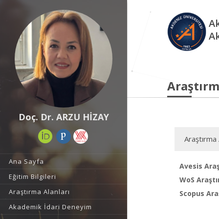
Ak
A
Araştırm
Doç. Dr. ARZU HİZAY
Araştırma 
Ana Sayfa
Avesis Araş
Eğitim Bilgileri
WoS Araştı
Araştırma Alanları
Scopus Araş
Akademik İdari Deneyim