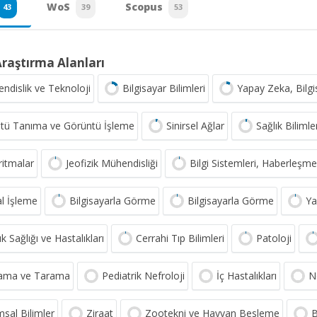
WoS
Scopus
43
39
53
Araştırma Alanları
ndislik ve Teknoloji
Bilgisayar Bilimleri
Yapay Zeka, Bil
tü Tanıma ve Görüntü İşleme
Sinirsel Ağlar
Sağlık Bilimle
ritmalar
Jeofizik Mühendisliği
Bilgi Sistemleri, Haberleşm
al İşleme
Bilgisayarla Görme
Bilgisayarla Görme
Ya
 Sağlığı ve Hastalıkları
Cerrahi Tıp Bilimleri
Patoloji
lama ve Tarama
Pediatrik Nefroloji
İç Hastalıkları
N
msal Bilimler
Ziraat
Zootekni ve Hayvan Besleme
B