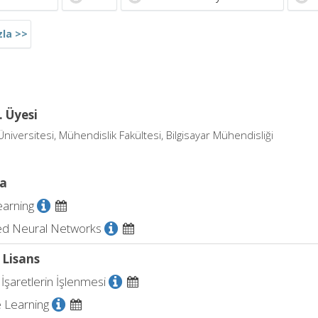
zla >>
. Üyesi
niversitesi, Mühendislik Fakültesi, Bilgisayar Mühendisliği
a
arning
d Neural Networks
 Lisans
 İşaretlerin İşlenmesi
 Learning