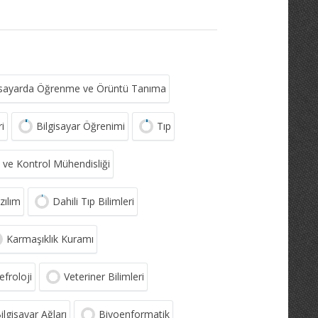
gisayarda Öğrenme ve Örüntü Tanıma
ri
Bilgisayar Öğrenimi
Tıp
e ve Kontrol Mühendisliği
zılım
Dahili Tıp Bilimleri
Karmaşıklık Kuramı
efroloji
Veteriner Bilimleri
ilgisayar Ağları
Biyoenformatik