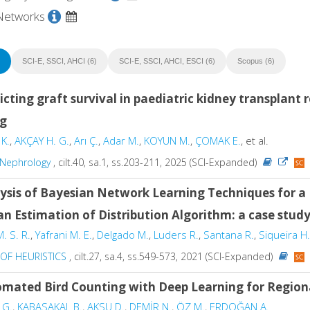
Networks
SCI-E, SSCI, AHCI (6)
SCI-E, SSCI, AHCI, ESCI (6)
Scopus (6)
icting graft survival in paediatric kidney transplant
ng
 K.
,
AKÇAY H. G.
,
Arı Ç.
,
Adar M.
,
KOYUN M.
,
ÇOMAK E.
, et al.
 Nephrology
, cilt.40, sa.1, ss.203-211, 2025 (SCI-Expanded)
ysis of Bayesian Network Learning Techniques for a 
an Estimation of Distribution Algorithm: a case st
. S. R.
,
Yafrani M. E.
,
Delgado M.
,
Luders R.
,
Santana R.
,
Siqueira H.
OF HEURISTICS
, cilt.27, sa.4, ss.549-573, 2021 (SCI-Expanded)
mated Bird Counting with Deep Learning for Regiona
 G.
,
KABASAKAL B.
,
AKSU D.
,
DEMİR N.
,
ÖZ M.
,
ERDOĞAN A.