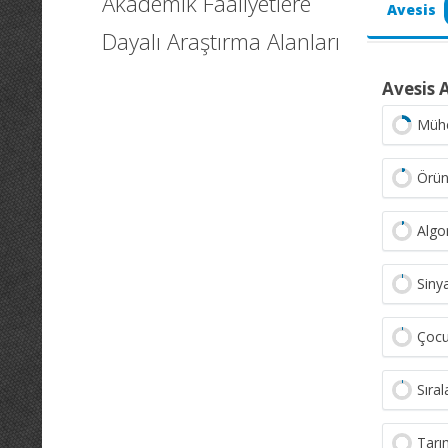
Akademik Faaliyetlere
Avesis
Dayalı Araştırma Alanları
Avesis 
Mühe
Örün
Algo
Siny
Çocuk
Sıra
Tarı