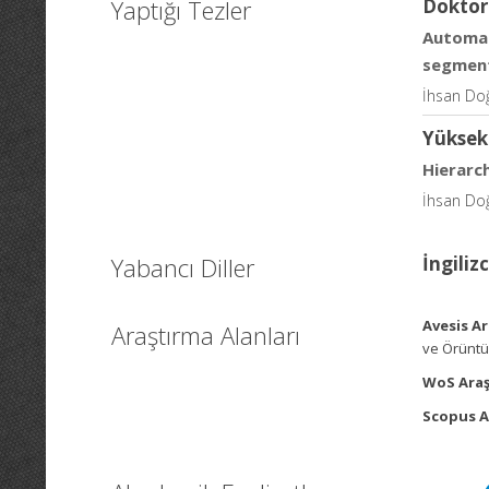
Yaptığı Tezler
Doktor
Automat
segmen
İhsan Doğ
Yüksek
Hierarc
İhsan Doğ
Yabancı Diller
İngiliz
Avesis Ar
Araştırma Alanları
ve Örüntü 
WoS Araş
Scopus A