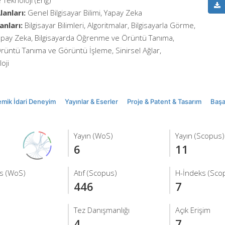
 Teknoloji (Eng)
anları:
Genel Bilgisayar Bilimi, Yapay Zeka
anları:
Bilgisayar Bilimleri, Algoritmalar, Bilgisayarla Görme,
Yapay Zeka, Bilgisayarda Öğrenme ve Örüntü Tanıma,
Örüntü Tanıma ve Görüntü İşleme, Sinirsel Ağlar,
oji
mik İdari Deneyim
Yayınlar & Eserler
Proje & Patent & Tasarım
Başar
Yayın (WoS)
Yayın (Scopus)
6
11
s (WoS)
Atıf (Scopus)
H-İndeks (Sco
446
7
Tez Danışmanlığı
Açık Erişim
4
7