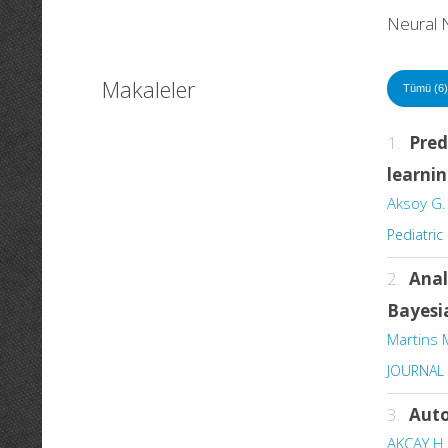
Neural 
Makaleler
Tümü (6)
1.
Pred
learni
Aksoy G.
Pediatric
2.
Anal
Bayesi
Martins M
JOURNAL 
3.
Auto
AKÇAY H.