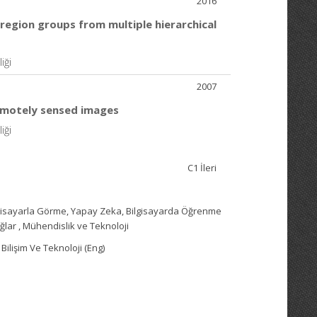
2016
region groups from multiple hierarchical
iği
2007
remotely sensed images
iği
C1 İleri
Bilgisayarla Görme, Yapay Zeka, Bilgisayarda Öğrenme
ğlar , Mühendislik ve Teknoloji
Bilişim Ve Teknoloji (Eng)