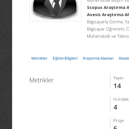
Mühendislik Bilişim Ve
Scopus Araştırma Al
Avesis Araştırma Al
Bilgisayarla Görme, 
Bilgisayar Öğrenimi, 
Mühendislik ve Teknol
Metrikler
Eğitim Bilgileri
Araştırma Alanları
Akade
Yayın
Metrikler
14
H-İndek
4
Proje
6