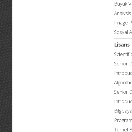
Büyük Ve
Analysis
Image P
Sosyal A
Lisans
Scientif
Senior D
Introduc
Algorit
Senior D
Introduc
Bilgisa
Program
Temel Bi