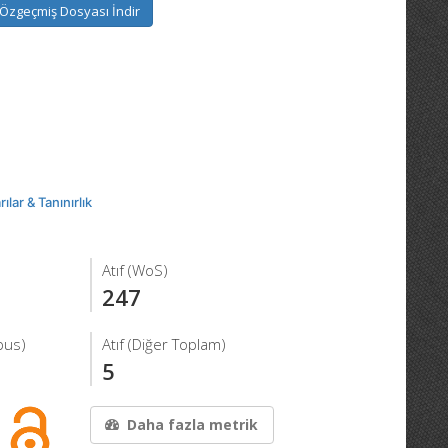
Özgeçmiş Dosyası İndir
ılar & Tanınırlık
Atıf (WoS)
247
pus)
Atıf (Diğer Toplam)
5
Daha fazla metrik