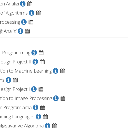
ri Analizi
 of Algorithms
rocessing
ğ Analizi
ic Programming
esign Project II
tion to Machine Learning
hms
esign Project I
tion to Image Processing
yar Programlama
ming Languages
lgisayar ve Algoritma