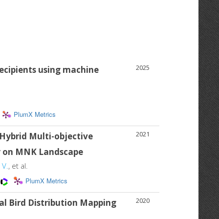
2025
 recipients using machine
PlumX Metrics
2021
Hybrid Multi-objective
udy on MNK Landscape
 V.
, et al.
PlumX Metrics
2020
l Bird Distribution Mapping