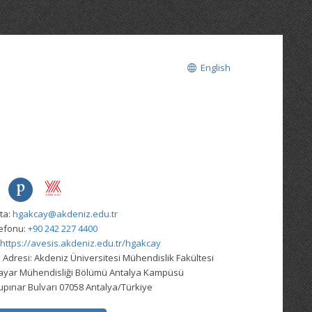
English
ta:
hgakcay@akdeniz.edu.tr
lefonu:
+90 242 227 4400
https://avesis.akdeniz.edu.tr/hgakcay
 Adresi:
Akdeniz Üniversitesi Mühendislik Fakültesi
sayar Mühendisliği Bölümü Antalya Kampüsü
pınar Bulvarı 07058 Antalya/Türkiye