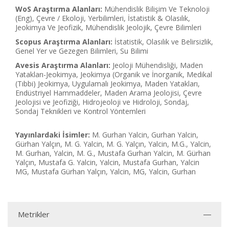
WoS Araştırma Alanları:
Mühendislik Bilişim Ve Teknoloji
(Eng), Çevre / Ekoloji, Yerbilimleri, İstatistik & Olasılık,
Jeokimya Ve Jeofizik, Mühendislik Jeolojik, Çevre Bilimleri
Scopus Araştırma Alanları:
İstatistik, Olasılık ve Belirsizlik,
Genel Yer ve Gezegen Bilimleri, Su Bilimi
Avesis Araştırma Alanları:
Jeoloji Mühendisliği, Maden
Yatakları-Jeokimya, Jeokimya (Organik ve İnorganik, Medikal
(Tıbbi) Jeokimya, Uygulamalı Jeokimya, Maden Yatakları,
Endüstriyel Hammaddeler, Maden Arama Jeolojisi, Çevre
Jeolojisi ve Jeofiziği, Hidrojeoloji ve Hidroloji, Sondaj,
Sondaj Teknikleri ve Kontrol Yöntemleri
Yayınlardaki İsimler:
M. Gurhan Yalcin, Gurhan Yalcin,
Gürhan Yalçın, M. G. Yalcin, M. G. Yalçın, Yalcin, M.G., Yalcin,
M. Gurhan, Yalcin, M. G., Mustafa Gurhan Yalcin, M. Gürhan
Yalçın, Mustafa G. Yalcin, Yalcin, Mustafa Gurhan, Yalcin
MG, Mustafa Gürhan Yalçın, Yalcin, MG, Yalcin, Gurhan
Metrikler