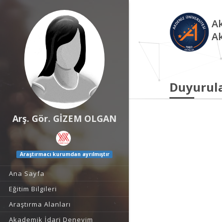
Ak
A
Duyurul
Arş. Gör. GİZEM OLGAN
Araştırmacı kurumdan ayrılmıştır
Ana Sayfa
Eğitim Bilgileri
Araştırma Alanları
Akademik İdari Deneyim