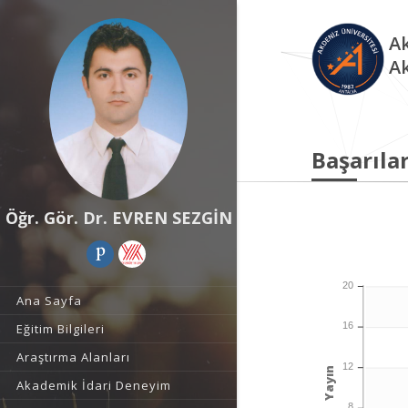
Ak
A
Başarılar
Öğr. Gör. Dr. EVREN SEZGİN
20
Ana Sayfa
16
Eğitim Bilgileri
Araştırma Alanları
12
Yayın
Akademik İdari Deneyim
8