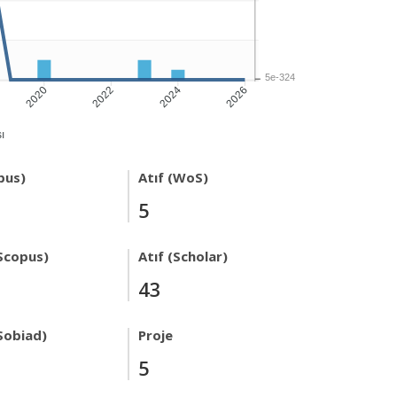
5e-324
2020
2022
2024
2026
ı
pus)
Atıf (WoS)
5
Scopus)
Atıf (Scholar)
43
Sobiad)
Proje
5