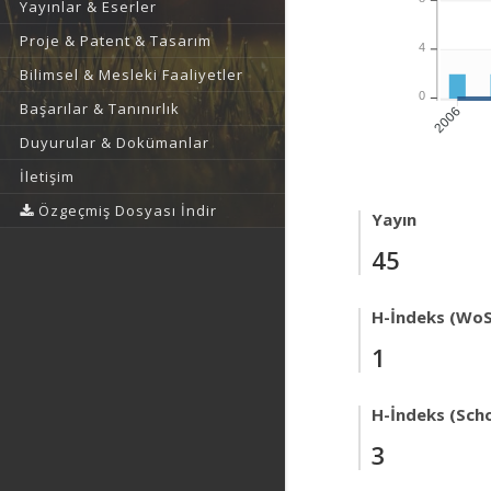
Yayınlar & Eserler
Proje & Patent & Tasarım
4
Bilimsel & Mesleki Faaliyetler
0
Başarılar & Tanınırlık
2006
Duyurular & Dokümanlar
İletişim
Özgeçmiş Dosyası İndir
Yayın
45
H-İndeks (WoS
1
H-İndeks (Scho
3