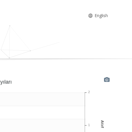
English
yıları
2
Atıf
1