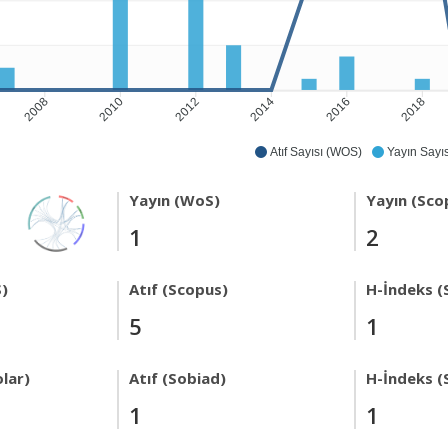
2008
2010
2012
2014
2016
2018
Atıf Sayısı (WOS)
Yayın Sayıs
Yayın (WoS)
Yayın (Sco
1
2
)
Atıf (Scopus)
H-İndeks (
5
1
lar)
Atıf (Sobiad)
H-İndeks (
1
1