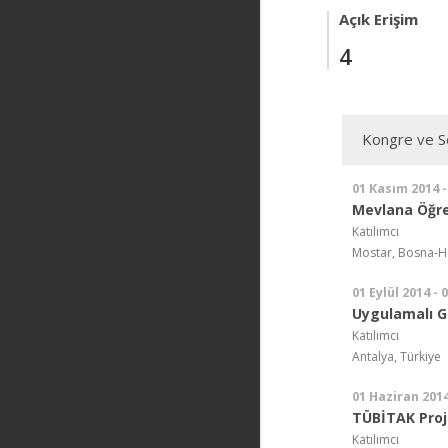
Açık Erişim
4
Kongre ve Se
01 Kasım 2014 -
Mevlana Öğre
Katılımcı
Mostar, Bosna-H
01 Eylül 2014 - 
Uygulamalı Gi
Katılımcı
Antalya, Türkiye
01 Haziran 2014
TÜBİTAK Proj
Katılımcı