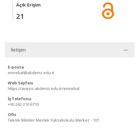
Açık Erişim
21
İletişim
E-posta
emrebal@akdeniz.edu.tr
Web Sayfası
https://avesis.akdeniz.edu.tr/emrebal
İş Telefonu
+90 242 310 6710
Ofis
Teknik Bilimler Meslek Yüksekokulu Merkez - 101