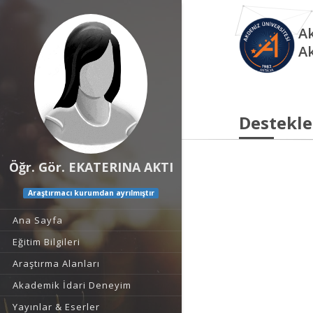
Ak
A
Destekle
Öğr. Gör. EKATERINA AKTI
Araştırmacı kurumdan ayrılmıştır
Ana Sayfa
Eğitim Bilgileri
Araştırma Alanları
Akademik İdari Deneyim
Yayınlar & Eserler