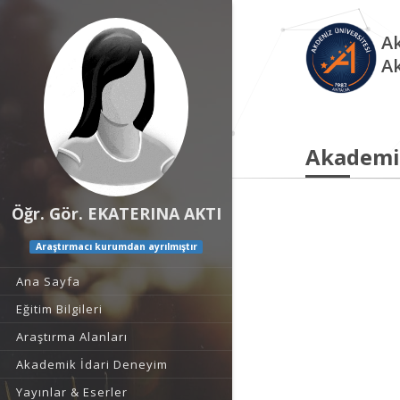
Ak
A
Akademi
Öğr. Gör. EKATERINA AKTI
Araştırmacı kurumdan ayrılmıştır
Ana Sayfa
Eğitim Bilgileri
Araştırma Alanları
Akademik İdari Deneyim
Yayınlar & Eserler