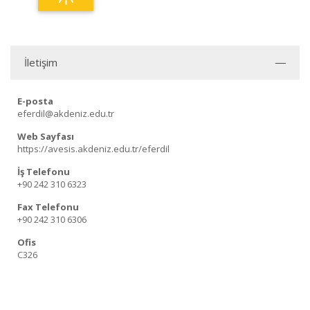
İletişim
E-posta
eferdil@akdeniz.edu.tr
Web Sayfası
https://avesis.akdeniz.edu.tr/eferdil
İş Telefonu
+90 242 310 6323
Fax Telefonu
+90 242 310 6306
Ofis
C326