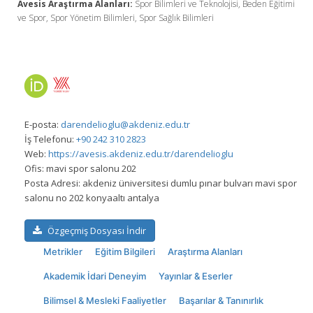
Avesis Araştırma Alanları:
Spor Bilimleri ve Teknolojisi, Beden Eğitimi
ve Spor, Spor Yönetim Bilimleri, Spor Sağlık Bilimleri
E-posta:
darendelioglu@akdeniz.edu.tr
İş Telefonu:
+90 242 310 2823
Web:
https://avesis.akdeniz.edu.tr/darendelioglu
Ofis:
mavi spor salonu 202
Posta Adresi:
akdeniz üniversitesi dumlu pınar bulvarı mavi spor
salonu no 202 konyaaltı antalya
Özgeçmiş Dosyası İndir
Metrikler
Eğitim Bilgileri
Araştırma Alanları
Akademik İdari Deneyim
Yayınlar & Eserler
Bilimsel & Mesleki Faaliyetler
Başarılar & Tanınırlık