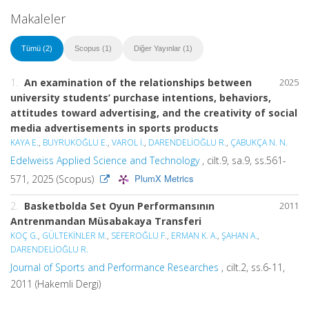
Makaleler
Tümü (2)
Scopus (1)
Diğer Yayınlar (1)
1.
An examination of the relationships between
2025
university students’ purchase intentions, behaviors,
attitudes toward advertising, and the creativity of social
media advertisements in sports products
KAYA E.
,
BUYRUKOĞLU E.
,
VAROL İ.
,
DARENDELİOĞLU R.
,
ÇABUKÇA N. N.
Edelweiss Applied Science and Technology
, cilt.9, sa.9, ss.561-
PlumX Metrics
571, 2025 (Scopus)
2.
Basketbolda Set Oyun Performansının
2011
Antrenmandan Müsabakaya Transferi
KOÇ G.
,
GÜLTEKİNLER M.
,
SEFEROĞLU F.
,
ERMAN K. A.
,
ŞAHAN A.
,
DARENDELİOĞLU R.
Journal of Sports and Performance Researches
, cilt.2, ss.6-11,
2011 (Hakemli Dergi)