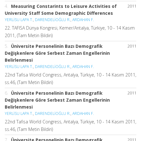
4.
Measuring Constarints to Leisure Activities of
2011
University Staff Some Demographic Differences
YERLİSU LAPA T.
,
DARENDELİOĞLU R.
,
ARDAHAN F.
22. TAFISA Dünya Kongresi, Kemer/Antalya, Türkiye, 10 - 14 Kasım
2011, (Tam Metin Bildiri)
5.
Üniversite Personelinin Bazı Demografik
2011
Değişkenlere Göre Serbest Zaman Engellerinin
Belirlenmesi
YERLİSU LAPA T.
,
DARENDELİOĞLU R.
,
ARDAHAN F.
22nd Tafisa World Congress, Antalya, Türkiye, 10 - 14 Kasım 2011,
ss.46, (Tam Metin Bildiri)
6.
Üniversite Personelinin Bazı Demografik
2011
Değişkenlere Göre Serbest Zaman Engellerinin
Belirlenmesi
YERLİSU LAPA T.
,
DARENDELİOĞLU R.
,
ARDAHAN F.
22nd Tafisa World Congress, Antalya, Türkiye, 10 - 14 Kasım 2011,
ss.46, (Tam Metin Bildiri)
7.
Üniversite Personelinin Bazı Demografik
2011