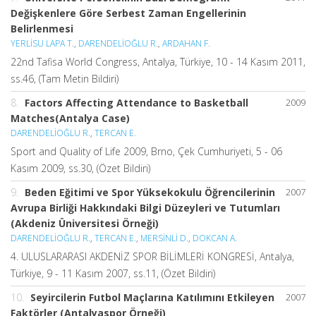
Değişkenlere Göre Serbest Zaman Engellerinin
Belirlenmesi
YERLİSU LAPA T.
,
DARENDELİOĞLU R.
,
ARDAHAN F.
22nd Tafisa World Congress, Antalya, Türkiye, 10 - 14 Kasım 2011,
ss.46, (Tam Metin Bildiri)
8.
Factors Affecting Attendance to Basketball
2009
Matches(Antalya Case)
DARENDELİOĞLU R.
,
TERCAN E.
Sport and Quality of Life 2009, Brno, Çek Cumhuriyeti, 5 - 06
Kasım 2009, ss.30, (Özet Bildiri)
9.
Beden Eğitimi ve Spor Yüksekokulu Öğrencilerinin
2007
Avrupa Birliği Hakkındaki Bilgi Düzeyleri ve Tutumları
(Akdeniz Üniversitesi Örneği)
DARENDELİOĞLU R.
,
TERCAN E.
,
MERSİNLİ D.
,
DOKCAN A.
4. ULUSLARARASI AKDENİZ SPOR BİLİMLERİ KONGRESİ, Antalya,
Türkiye, 9 - 11 Kasım 2007, ss.11, (Özet Bildiri)
10.
Seyircilerin Futbol Maçlarına Katılımını Etkileyen
2007
Faktörler (Antalyaspor Örneği)