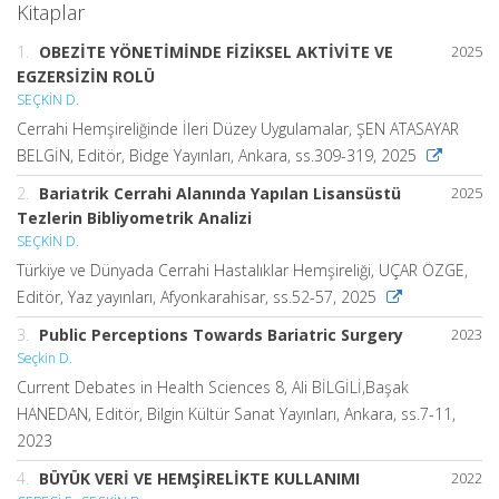
Kitaplar
1.
OBEZİTE YÖNETİMİNDE FİZİKSEL AKTİVİTE VE
2025
EGZERSİZİN ROLÜ
SEÇKİN D.
Cerrahi Hemşireliğinde İleri Düzey Uygulamalar, ŞEN ATASAYAR
BELGİN, Editör, Bidge Yayınları, Ankara, ss.309-319, 2025
2.
Bariatrik Cerrahi Alanında Yapılan Lisansüstü
2025
Tezlerin Bibliyometrik Analizi
SEÇKİN D.
Türkiye ve Dünyada Cerrahi Hastalıklar Hemşireliği, UÇAR ÖZGE,
Editör, Yaz yayınları, Afyonkarahisar, ss.52-57, 2025
3.
Public Perceptions Towards Bariatric Surgery
2023
Seçkin D.
Current Debates in Health Sciences 8, Ali BİLGİLİ,Başak
HANEDAN, Editör, Bilgin Kültür Sanat Yayınları, Ankara, ss.7-11,
2023
4.
BÜYÜK VERİ VE HEMŞİRELİKTE KULLANIMI
2022