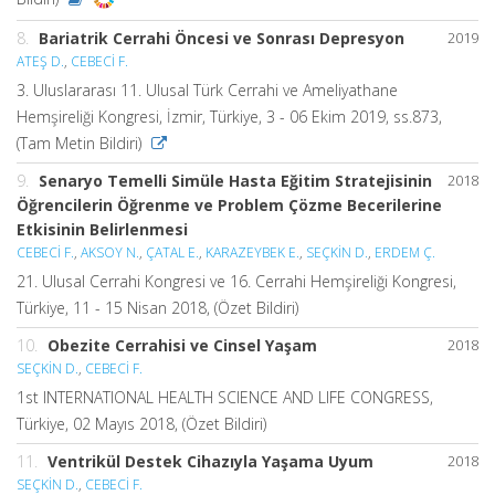
8.
Bariatrik Cerrahi Öncesi ve Sonrası Depresyon
2019
ATEŞ D.
,
CEBECİ F.
3. Uluslararası 11. Ulusal Türk Cerrahi ve Ameliyathane
Hemşireliği Kongresi, İzmir, Türkiye, 3 - 06 Ekim 2019, ss.873,
(Tam Metin Bildiri)
9.
Senaryo Temelli Simüle Hasta Eğitim Stratejisinin
2018
Öğrencilerin Öğrenme ve Problem Çözme Becerilerine
Etkisinin Belirlenmesi
CEBECİ F.
,
AKSOY N.
,
ÇATAL E.
,
KARAZEYBEK E.
,
SEÇKİN D.
,
ERDEM Ç.
21. Ulusal Cerrahi Kongresi ve 16. Cerrahi Hemşireliği Kongresi,
Türkiye, 11 - 15 Nisan 2018, (Özet Bildiri)
10.
Obezite Cerrahisi ve Cinsel Yaşam
2018
SEÇKİN D.
,
CEBECİ F.
1st INTERNATIONAL HEALTH SCIENCE AND LIFE CONGRESS,
Türkiye, 02 Mayıs 2018, (Özet Bildiri)
11.
Ventrikül Destek Cihazıyla Yaşama Uyum
2018
SEÇKİN D.
,
CEBECİ F.