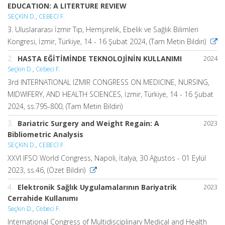
EDUCATION: A LITERTURE REVIEW
SEÇKİN D.
,
CEBECİ F.
3. Uluslararası İzmir Tıp, Hemşirelik, Ebelik ve Sağlık Bilimleri
Kongresi, İzmir, Türkiye, 14 - 16 Şubat 2024, (Tam Metin Bildiri)
2.
HASTA EĞİTİMİNDE TEKNOLOJİNİN KULLANIMI
2024
Seçkin D.
,
Cebeci F.
3rd INTERNATIONAL IZMIR CONGRESS ON MEDICINE, NURSING,
MIDWIFERY, AND HEALTH SCIENCES, İzmir, Türkiye, 14 - 16 Şubat
2024, ss.795-800, (Tam Metin Bildiri)
3.
Bariatric Surgery and Weight Regain: A
2023
Bibliometric Analysis
SEÇKİN D.
,
CEBECİ F.
XXVI IFSO World Congress, Napoli, İtalya, 30 Ağustos - 01 Eylül
2023, ss.46, (Özet Bildiri)
4.
Elektronik Sağlık Uygulamalarının Bariyatrik
2023
Cerrahide Kullanımı
Seçkin D.
,
Cebeci F.
International Congress of Multidisciplinary Medical and Health