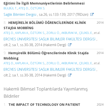
Eğitimi İle İlgili Memnuniyetlerinin Belirlenmesi
BÜLBÜL T.
,
ATEŞ D.
,
ÖZTÜRK S.
Sağlık Bilimleri Dergisi
, sa.26, ss.133-139, 2017 (TRDizin)
8.
HEMŞİRELİK BÖLÜMÜ ÖĞRENCİLERİNDE KLİNİK
2014
STAJDA MOBBİNG
ATEŞ D.
,
KAPLAN A.
,
ÖZTÜRK S.
,
ZORLU Ö.
,
AKBURAK M.
,
ÇELİKEL E.
, et al.
ERCİYES ÜNİVERSİTESİ SAĞLIK BİLİMLERİ FAKÜLTESİ DERGİSİ
,
cilt.2, sa.1, ss.30-38, 2014 (Hakemli Dergi)
9.
Hemşirelik Bölümü Öğrencilerinde Klinik Stajda
2014
Mobbing
ATEŞ D.
,
KAPLAN A.
,
ÖZTÜRK S.
,
ZORLU Ö.
,
AKBURAK M.
,
ÇELİKEL E.
, et al.
ERCİYES ÜNİVERSİTESİ SAĞLIK BİLİMLERİ FAKÜLTESİ DERGİSİ
,
cilt.2, sa.1, ss.30-38, 2014 (Hakemli Dergi)
Hakemli Bilimsel Toplantılarda Yayımlanmış
Bildiriler
1.
THE IMPACT OF TECHNOLOGY ON PATIENT
2024