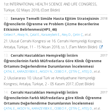
1st INTERNATIONAL HEALTH SCIENCE AND LIFE CONGRESS,
Türkiye, 02 Mayıs 2018, (Özet Bildiri)
12.
Senaryo Temelli Simüle Hasta Eğitim Stratejisinin
2018
Öğrencilerin Öğrenme ve Problem Çözme Becerilerine
Etkisinin Belirlenmesi(HPS_46)
Cebeci F.
,
Aksoy N.
,
Çatal E.
,
Karazeybek E.
,
Ateş D.
,
Çetin Ç.
, et al.
21. Ulusal Cerrahi Kongresi ve 16. Cerrahi Hemşireliği Kongresi,
Antalya, Türkiye, 11 - 15 Nisan 2018, ss.1, (Tam Metin Bildiri)
13.
Cerrahi Hastalıkları Hemşireliği İntörn
2017
Öğrencilerinin Farklı Müfredatlara Göre Klinik Öğrenme
Ortamını Değerlendirme Durumlarının İncelenmesi
ÇATAL E.
,
KARAZEYBEK E.
,
AKSOY N.
,
CEBECİ F.
,
ÇETİN Ç.
,
ATEŞ D.
, et al.
2. Uluslararası 10. Ulusal Türk ve Ameliyathane Hemşireliği
Kongresi, Antalya, Türkiye, 2 - 05 Kasım 2017, (Özet Bildiri)
14.
Cerrahi Hastalıkları Hemşireliği İntörn
2017
Öğrencilerinin Farklı Müfredatlara göre Klinik Öğrenme
Ortamını Değerlendirme Durumlarının İncelenmesi
ÇATAL E.
,
AKSOY N.
,
KARAZEYBEK E.
,
CEBECİ F.
,
ÇETİN Ç.
,
ATEŞ D.
, et al.