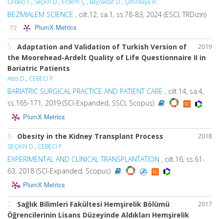
Cebeci F.
,
Seçkin D.
,
Erdem Ç.
,
Bayraktar D.
,
Çetinkaya R.
BEZMIALEM SCIENCE
, cilt.12, sa.1, ss.78-83, 2024 (ESCI, TRDizin)
PlumX Metrics
5.
Adaptation and Validation of Turkish Version of
2019
the Moorehead-Ardelt Quality of Life Questionnaire II in
Bariatric Patients
Ates D.
,
CEBECİ F.
BARIATRIC SURGICAL PRACTICE AND PATIENT CARE
, cilt.14, sa.4,
ss.165-171, 2019 (SCI-Expanded, SSCI, Scopus)
PlumX Metrics
6.
Obesity in the Kidney Transplant Process
2018
SEÇKİN D.
,
CEBECİ F.
EXPERIMENTAL AND CLINICAL TRANSPLANTATION
, cilt.16, ss.61-
63, 2018 (SCI-Expanded, Scopus)
PlumX Metrics
7.
Sağlık Bilimleri Fakültesi Hemşirelik Bölümü
2017
Öğrencilerinin Lisans Düzeyinde Aldıkları Hemşirelik