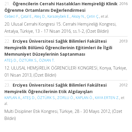
21.
Öğrencilerin Cerrahi Hastalıkları Hemşireliği Klinik
2016
Öğrenme Ortamlarını Değerlendirmesi
Cebeci F.
,
Çatal E.
,
Ateş D.
,
Karazeybek E.
,
Aksoy N.
,
Çetin Ç.
, et al.
20. Ulusal Cerrahi Kongresi 15. Cerrahi Hemşireliği Kongresi,
Antalya, Türkiye, 13 - 17 Nisan 2016, ss.1-2, (Özet Bildiri)
22.
Erciyes Üniversitesi Sağlık Bilimleri Fakültesi
2013
Hemşirelik Bölümü Öğrencilerinin Eğitimleri ile İlgili
Memnuniyet Düzeylerinin Saptanması
ATEŞ D.
,
ÖZTÜRK S.
,
ÖZKAN T.
12. ULUSAL HEMŞİRELİK ÖĞRENCİLERİ KONGRESİ, Konya, Türkiye,
01 Nisan 2013, (Özet Bildiri)
23.
Erciyes Üniversitesi Sağlık Bilimleri Fakültesi
2012
Hemşirelik Öğrencilerinin Etik Algılayışları
KAPLAN A.
,
ATEŞ D.
,
ÖZTÜRK S.
,
ZORLU Ö.
,
KAPLAN Ö.
,
KAYA ERTEN Z.
, et
al.
Multi Disipliner Etik Kongresi, Türkiye, 28 - 30 Mayıs 2012, (Özet
Bildiri)