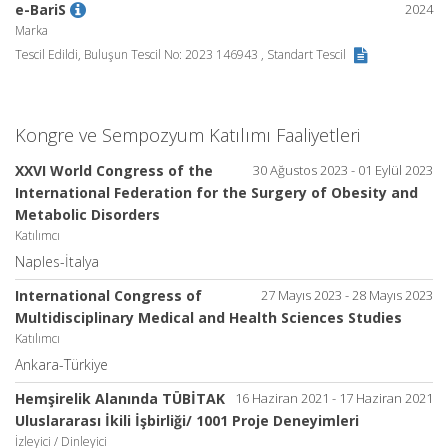
e-BariS
2024
Marka
Tescil Edildi, Buluşun Tescil No: 2023 146943 , Standart Tescil
Kongre ve Sempozyum Katılımı Faaliyetleri
XXVI World Congress of the
30 Ağustos 2023 - 01 Eylül 2023
International Federation for the Surgery of Obesity and
Metabolic Disorders
Katılımcı
Naples-İtalya
International Congress of
27 Mayıs 2023 - 28 Mayıs 2023
Multidisciplinary Medical and Health Sciences Studies
Katılımcı
Ankara-Türkiye
Hemşirelik Alanında TÜBİTAK
16 Haziran 2021 - 17 Haziran 2021
Uluslararası İkili İşbirliği/ 1001 Proje Deneyimleri
İzleyici / Dinleyici