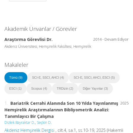
Akademik Ünvanlar / Görevler
Araştırma Görevlisi Dr.
2014 - Devam Ediyor
Akdeniz Üniversitesi, Hemşirelik Fakültesi, Hemşirelik
Makaleler
Tümü (9)
SCI-E, SSCI, AHCI (4)
SCI-E, SSCI, AHCI, ESCI (5)
ESCI (1)
Scopus (4)
TRDizin (2)
Diğer Yayınlar (3)
1.
Bariatrik Cerrahi Alanında Son 10 Yılda Yayınlanmış
2025
Hemşirelik Araştırmalarının Bibliyometrik Analizi:
Tanımlayıcı Bir Çalışma
Dizlek Bayraktar D.
,
Seçkin D.
Akdeniz Hemşirelik Dergisi
, cilt.4, sa.1, ss.10-19, 2025 (Hakemli