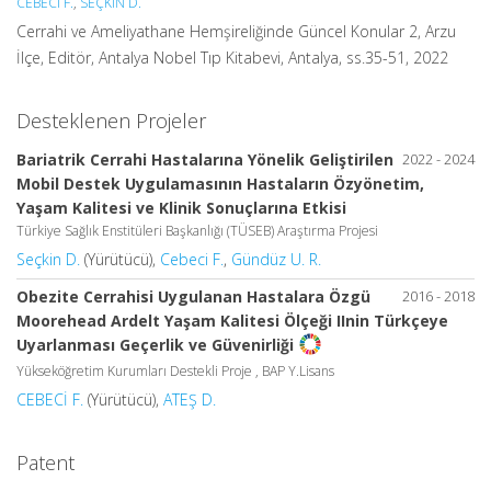
CEBECİ F.
,
SEÇKİN D.
Cerrahi ve Ameliyathane Hemşireliğinde Güncel Konular 2, Arzu
İlçe, Editör, Antalya Nobel Tıp Kitabevi, Antalya, ss.35-51, 2022
Desteklenen Projeler
Bariatrik Cerrahi Hastalarına Yönelik Geliştirilen
2022 - 2024
Mobil Destek Uygulamasının Hastaların Özyönetim,
Yaşam Kalitesi ve Klinik Sonuçlarına Etkisi
Türkiye Sağlık Enstitüleri Başkanlığı (TÜSEB) Araştırma Projesi
Seçkin D.
(Yürütücü),
Cebeci F.
,
Gündüz U. R.
Obezite Cerrahisi Uygulanan Hastalara Özgü
2016 - 2018
Moorehead Ardelt Yaşam Kalitesi Ölçeği IInin Türkçeye
Uyarlanması Geçerlik ve Güvenirliği
Yükseköğretim Kurumları Destekli Proje , BAP Y.Lisans
CEBECİ F.
(Yürütücü),
ATEŞ D.
Patent