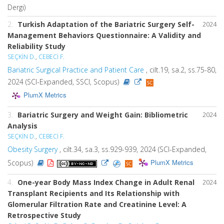
Dergi)
2.
Turkish Adaptation of the Bariatric Surgery Self-
2024
Management Behaviors Questionnaire: A Validity and
Reliability Study
SEÇKİN D.
,
CEBECİ F.
Bariatric Surgical Practice and Patient Care
, cilt.19, sa.2, ss.75-80,
2024 (SCI-Expanded, SSCI, Scopus)
PlumX Metrics
3.
Bariatric Surgery and Weight Gain: Bibliometric
2024
Analysis
SEÇKİN D.
,
CEBECİ F.
Obesity Surgery
, cilt.34, sa.3, ss.929-939, 2024 (SCI-Expanded,
PlumX Metrics
Scopus)
4.
One-year Body Mass Index Change in Adult Renal
2024
Transplant Recipients and Its Relationship with
Glomerular Filtration Rate and Creatinine Level: A
Retrospective Study