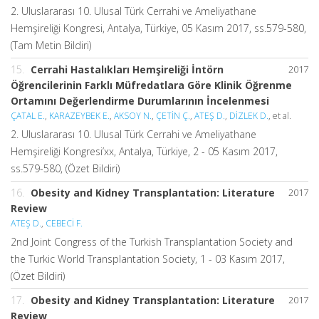
2. Uluslararası 10. Ulusal Türk Cerrahi ve Ameliyathane
Hemşireliği Kongresi, Antalya, Türkiye, 05 Kasım 2017, ss.579-580,
(Tam Metin Bildiri)
15.
Cerrahi Hastalıkları Hemşireliği İntörn
2017
Öğrencilerinin Farklı Müfredatlara Göre Klinik Öğrenme
Ortamını Değerlendirme Durumlarının İncelenmesi
ÇATAL E.
,
KARAZEYBEK E.
,
AKSOY N.
,
ÇETİN Ç.
,
ATEŞ D.
,
DİZLEK D.
, et al.
2. Uluslararası 10. Ulusal Türk Cerrahi ve Ameliyathane
Hemşireliği Kongresi’xx, Antalya, Türkiye, 2 - 05 Kasım 2017,
ss.579-580, (Özet Bildiri)
16.
Obesity and Kidney Transplantation: Literature
2017
Review
ATEŞ D.
,
CEBECİ F.
2nd Joint Congress of the Turkish Transplantation Society and
the Turkic World Transplantation Society, 1 - 03 Kasım 2017,
(Özet Bildiri)
17.
Obesity and Kidney Transplantation: Literature
2017
Review