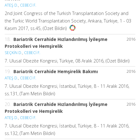
ATEŞ D.
,
CEBECİ F.
2nd Joint Congress of the Turkish Transplantation Society and
the Turkic World Transplantation Society, Ankara, Türkiye, 1 - 03
Kasım 2017, ss.45, (Özet Bildiri)
18.
Bariatrik Cerrahide Hızlandırılmış İyileşme
2016
Protokolleri ve Hemşirelik
SEÇKİN D.
,
CEBECİ F.
7. Ulusal Obezite Kongresi, Türkiye, 08 Aralık 2016, (Özet Bildiri)
19.
Bariatrik Cerrahide Hemşirelik Bakımı
2016
ATEŞ D.
,
CEBECİ F.
7. Ulusal Obezite Kongresi, İstanbul, Türkiye, 8 - 11 Aralık 2016,
ss.131, (Tam Metin Bildiri)
20.
Bariatrik Cerrahide Hızlandırılmış İyileşme
2016
Protokolleri ve Hemşirelik
ATEŞ D.
,
CEBECİ F.
7. Ulusal Obezite Kongresi, İstanbul, Türkiye, 8 - 11 Aralık 2016,
ss.132, (Tam Metin Bildiri)