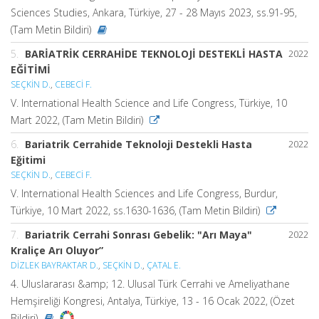
Sciences Studies, Ankara, Türkiye, 27 - 28 Mayıs 2023, ss.91-95,
(Tam Metin Bildiri)
5.
BARİATRİK CERRAHİDE TEKNOLOJİ DESTEKLİ HASTA
2022
EĞİTİMİ
SEÇKİN D.
,
CEBECİ F.
V. International Health Science and Life Congress, Türkiye, 10
Mart 2022, (Tam Metin Bildiri)
6.
Bariatrik Cerrahide Teknoloji Destekli Hasta
2022
Eğitimi
SEÇKİN D.
,
CEBECİ F.
V. International Health Sciences and Life Congress, Burdur,
Türkiye, 10 Mart 2022, ss.1630-1636, (Tam Metin Bildiri)
7.
Bariatrik Cerrahi Sonrası Gebelik: "Arı Maya"
2022
Kraliçe Arı Oluyor”
DİZLEK BAYRAKTAR D.
,
SEÇKİN D.
,
ÇATAL E.
4. Uluslararası &amp; 12. Ulusal Türk Cerrahi ve Ameliyathane
Hemşireliği Kongresi, Antalya, Türkiye, 13 - 16 Ocak 2022, (Özet
Bildiri)