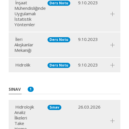
İnşaat
9.10.2023
Ders Notu
Mühendisliğinde
Uygulamalı
İstatistik
Yöntemler
İleri
9.10.2023
Ders Notu
Akışkanlar
Mekaniği
Hidrolik
9.10.2023
Ders Notu
SINAV
1
Hidrolojik
26.03.2026
Sınav
Analiz
İlkeleri
Take
Home