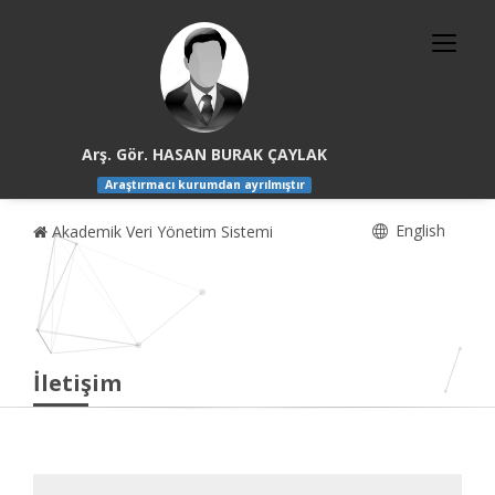
Arş. Gör. HASAN BURAK ÇAYLAK
Araştırmacı kurumdan ayrılmıştır
English
Akademik Veri Yönetim Sistemi
İletişim