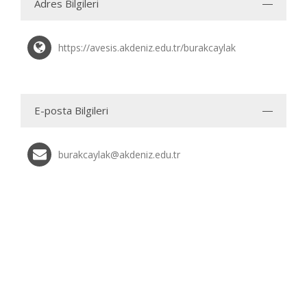
Adres Bilgileri
https://avesis.akdeniz.edu.tr/burakcaylak
E-posta Bilgileri
burakcaylak@akdeniz.edu.tr