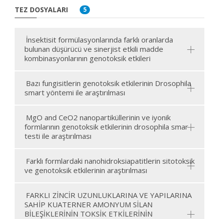
TEZ DOSYALARI
5
İnsektisit formülasyonlarında farklı oranlarda
bulunan düşürücü ve sinerjist etkili madde
kombinasyonlarının genotoksik etkileri
Bazı fungisitlerin genotoksik etkilerinin Drosophila
smart yöntemi ile araştırılması
MgO and CeO2 nanopartiküllerinin ve iyonik
formlarının genotoksik etkilerinin drosophila smar
testi ile araştırılması
Farklı formlardaki nanohidroksiapatitlerin sitotoksik
ve genotoksik etkilerinin araştırılması
FARKLI ZİNCİR UZUNLUKLARINA VE YAPILARINA
SAHİP KUATERNER AMONYUM SİLAN
BİLEŞİKLERİNİN TOKSİK ETKİLERİNİN